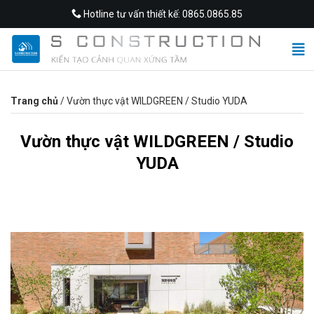
Skip
Hotline tư vấn thiết kế: 0865.0865.85
to
content
Trang chủ
/
Vườn thực vật WILDGREEN / Studio YUDA
Vườn thực vật WILDGREEN / Studio
YUDA