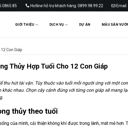
65.0865.85
Hotline hỗ trợ khách hàng: 0899.98.99.22
Email:
GIỚI THIỆU
DỊCH VỤ
DỰ ÁN
MẪU SÂN VƯỜ
 12 Con Giáp
ng Thủy Hợp Tuổi Cho 12 Con Giáp
 thu hút tài vận. Tùy thuộc vào tuổi mỗi người ứng với một con
n khác nhau. Chọn cây cảnh đúng với từng con giáp sẽ mang lại
g.
ong thủy theo tuổi
ống của mình, cải thiện không khí được trong lành, mát mẻ hơn. T