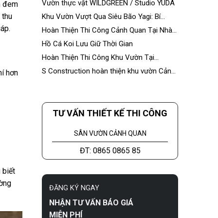
Vườn thực vật WILDGREEN / Studio YUDA
ôn đem
 thu
Khu Vườn Vượt Qua Siêu Bão Yagi: Bí
Quyết Bền Vững Từ S Construction
iáp.
Hoàn Thiện Thi Công Cảnh Quan Tại Nhà
Máy Á Châu
Hồ Cá Koi Lưu Giữ Thời Gian
Hoàn Thiện Thi Công Khu Vườn Tại
Ecopark
S Construction hoàn thiện khu vườn Cảnh
hí hơn
Hưng Palace
TƯ VẤN THIẾT KẾ THI CÔNG
SÂN VƯỜN CẢNH QUAN
ĐT: 0865 0865 85
 biết
ường
ĐĂNG KÝ NGAY
NHẬN TƯ VẤN BÁO GIÁ
MIỄN PHÍ