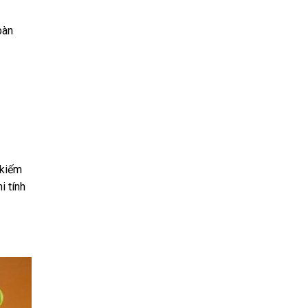
bàn
 kiếm
i tính