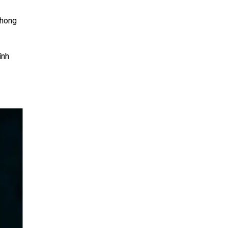
phong
ính