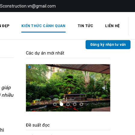
 Sconstruction.vn@gmail.com
N ĐẸP
KIẾN THỨC CẢNH QUAN
TIN TỨC
LIÊN HỆ
Đăng ký nhận tư vấn
Các dự án mới nhất
 giáp
 nhiều
Đề suất đọc
hì