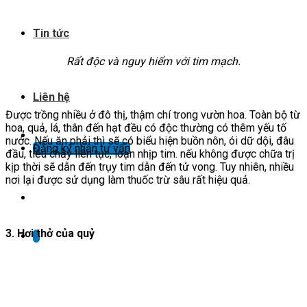
Tin tức
Rất độc và nguy hiểm với tim mạch.
Liên hệ
Được trồng nhiều ở đô thị, thậm chí trong vườn hoa. Toàn bộ từ
hoa, quả, lá, thân đến hạt đều có độc thường có thêm yếu tố
nước. Nếu ăn phải thì sẽ có biểu hiện buồn nôn, ói dữ dội, đâu
Đăng ký nhận tư vấn
đầu, tiêu chảy liên tục, loạn nhịp tim. nếu không được chữa trị
kịp thời sẽ dẫn đến trụy tim dẫn đến tử vong. Tuy nhiên, nhiều
nơi lại được sử dụng làm thuốc trừ sâu rất hiệu quả.
3. Hơi thở của quỷ
X