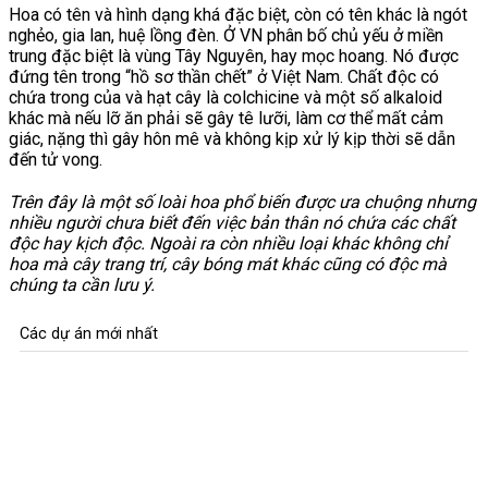
Hoa có tên và hình dạng khá đặc biệt, còn có tên khác là ngót
nghẻo, gia lan, huệ lồng đèn. Ở VN phân bố chủ yếu ở miền
trung đặc biệt là vùng Tây Nguyên, hay mọc hoang. Nó được
đứng tên trong “hồ sơ thần chết” ở Việt Nam. Chất độc có
chứa trong của và hạt cây là colchicine và một số alkaloid
khác mà nếu lỡ ăn phải sẽ gây tê lưỡi, làm cơ thể mất cảm
giác, nặng thì gây hôn mê và không kịp xử lý kịp thời sẽ dẫn
đến tử vong.
Trên đây là một số loài hoa phổ biến được ưa chuộng nhưng
nhiều người chưa biết đến việc bản thân nó chứa các chất
độc hay kịch độc. Ngoài ra còn nhiều loại khác không chỉ
hoa mà cây trang trí, cây bóng mát khác cũng có độc mà
chúng ta cần lưu ý.
Các dự án mới nhất