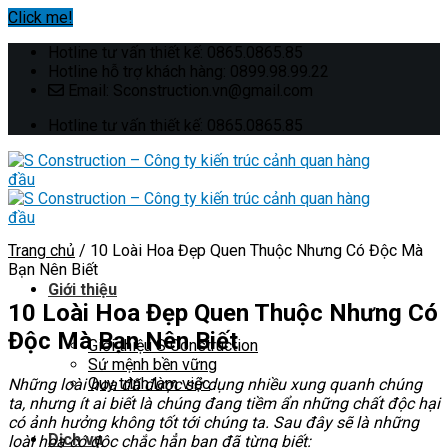
Click me!
Skip
Hotline tư vấn thiết kế: 0865.0865.85
to
Hotline hỗ trợ khách hàng: 0899.98.99.22
content
Email: Sconstruction.vn@gmail.com
Hotline tư vấn thiết kế: 0865.0865.85
Trang chủ
/
10 Loài Hoa Đẹp Quen Thuộc Nhưng Có Độc Mà
Bạn Nên Biết
Giới thiệu
10 Loài Hoa Đẹp Quen Thuộc Nhưng Có
Độc Mà Bạn Nên Biết
Giới thiệu S Construction
Sứ mệnh bền vững
Quy trình làm việc
Những loài hoa đã được sử dụng nhiều xung quanh chúng
ta, nhưng ít ai biết là chúng đang tiềm ẩn những chất độc hại
có ảnh hưởng không tốt tới chúng ta. Sau đây sẽ là những
Dịch vụ
loài hoa có độc chắc hẳn bạn đã từng biết: