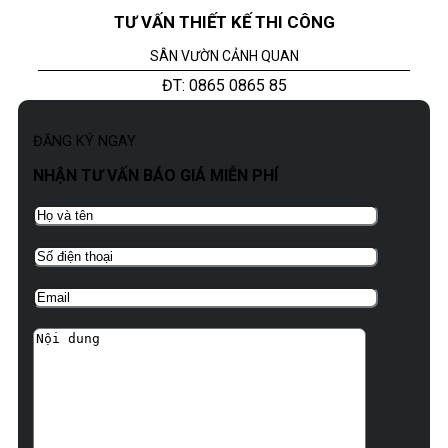
TƯ VẤN THIẾT KẾ THI CÔNG
SÂN VƯỜN CẢNH QUAN
ĐT: 0865 0865 85
ĐĂNG KÝ NGAY
NHẬN TƯ VẤN BÁO GIÁ MIỄN PHÍ