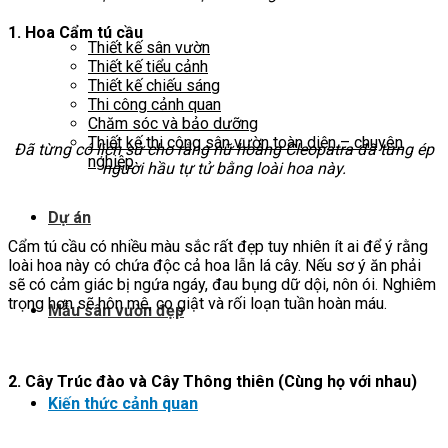
1. Hoa Cẩm tú cầu
Thiết kế sân vườn
Thiết kế tiểu cảnh
Thiết kế chiếu sáng
Thi công cảnh quan
Chăm sóc và bảo dưỡng
Thiết kế thi công sân vườn toàn diện – chuyên
Đã từng có lịch sử cho rằng nữ hoàng Cleopatra đã từng ép
nghiệp
người hầu tự tử bằng loài hoa này.
Dự án
Cẩm tú cầu có nhiều màu sắc rất đẹp tuy nhiên ít ai để ý rằng
loài hoa này có chứa độc cả hoa lẫn lá cây. Nếu sơ ý ăn phải
sẽ có cảm giác bị ngứa ngáy, đau bụng dữ dội, nôn ói. Nghiêm
trọng hơn sẽ hôn mê, co giật và rối loạn tuần hoàn máu.
Mẫu sân vườn đẹp
2. Cây Trúc đào và Cây Thông thiên (Cùng họ với nhau)
Kiến thức cảnh quan