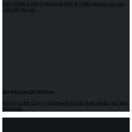
KHU VƯỜN CẢNH QUAN NHÀ MÁY Á CHÂU Những ngày làm
việc mệt mỏi sẽ...
Hồ Cá Koi Lưu Giữ Thời Gian
Một hồ cá koi được S Construction hoàn thiện đã lâu. Sau thời
gian hoàn...