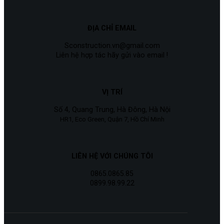
ĐỊA CHỈ EMAIL
Sconstruction.vn@gmail.com
Liên hệ hợp tác hãy gửi vào email !
VỊ TRÍ
Số 4, Quang Trung, Hà Đông, Hà Nội
HR1, Eco Green, Quận 7, Hồ Chí Minh
LIÊN HỆ VỚI CHÚNG TÔI
0865.0865.85
0899.98.99.22