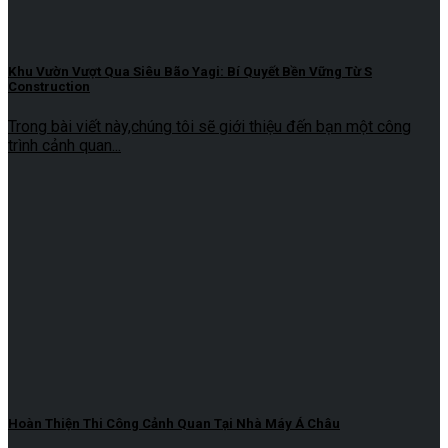
Khu Vườn Vượt Qua Siêu Bão Yagi: Bí Quyết Bền Vững Từ S
Construction
Trong bài viết này,chúng tôi sẽ giới thiệu đến bạn một công
trình cảnh quan...
Hoàn Thiện Thi Công Cảnh Quan Tại Nhà Máy Á Châu