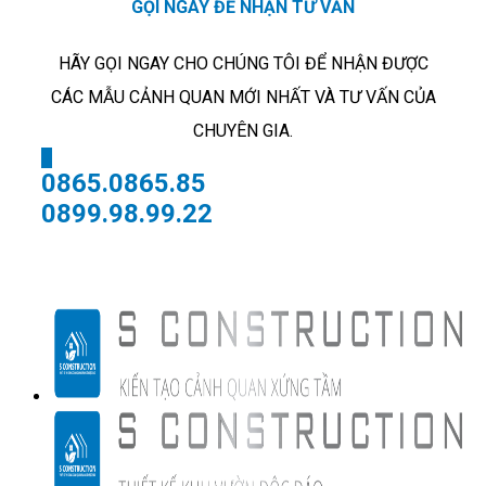
GỌI NGAY ĐỂ NHẬN TƯ VẤN
HÃY GỌI NGAY CHO CHÚNG TÔI ĐỂ NHẬN ĐƯỢC
CÁC MẪU CẢNH QUAN MỚI NHẤT VÀ TƯ VẤN CỦA
CHUYÊN GIA.
X
0865.0865.85
0899.98.99.22